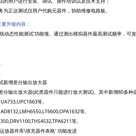
仪的用户进行安装、调试、操作培训以及技术支持；
务为正达测试仪用户代购元器件，协助维修电路板。
件主要升级内容：
离线动态性能测试’功能项。通过测出模拟器件最高测试频率，可
。
。
试新增差分输出放大器
差分输出放大器(此类器件只能进行放大测试)。其中新增80多种
A733,UPC1663等。
8132,LMH6550,LT6600,OPA1632等。
0,DRV1100,THS4532,TPA6211等。
运放器件库\填充器件表格' 功能改进